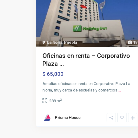
La Noria
,
Puebla
18
Oficinas en renta – Corporativo
Plaza ...
$ 65,000
Amplias oficinas en renta en Corporativo Plaza La
Noria, muy cerca de escuelas y comercios
...
2
288 m
Prisma House