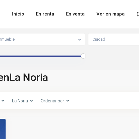
Inicio
En renta
En venta
Ver en mapa
(
mmueble
Ciudad
enLa Noria
La Noria
Ordenar por